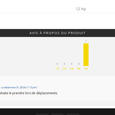
1,2 kg
AVIS À PROPOS DU PRODUIT
1
0
0
0
0
1★
2★
3★
4★
5★
 Le décembre 31, 2024 à 7:13 pm)
souhaite le prendre lors de déplacements.