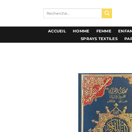
Aller
au
Recherche
pour :
contenu
ACCUEIL
HOMME
FEMME
ENFA
PA
SPRAYS TEXTILES