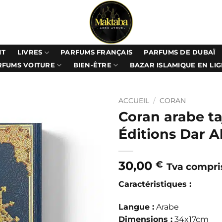
LIVRES
NT
PARFUMS FRANÇAIS
PARFUMS DE DUBAÏ
RFUMS VOITURE
BIEN-ÊTRE
BAZAR ISLAMIQUE EN LI
ACCUEIL
/
CORAN
Coran arabe ta
Éditions Dar A
30,00
€
Tva compri
Caractéristiques :
Langue :
Arabe
Dimensions :
34x17cm