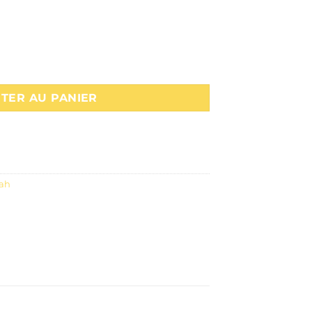
id 25x17 bleu - Éditions Dar Al-Maarifah
TER AU PANIER
fah