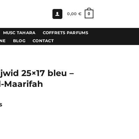
0
0,00
€
MUSC TAHARA
COFFRETS PARFUMS
GNE
BLOG
CONTACT
jwid 25×17 bleu –
l-Maarifah
s