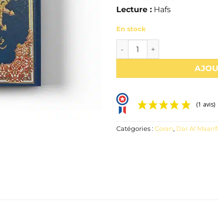
Lecture :
Hafs
En stock
quantité de Coran arabe tajw
AJOU
(1 avis)
Catégories :
Coran
,
Dar Al Maari