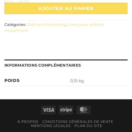
AJOUTER AU PANIER
Catégories :
Éditions MuslimKid
,
Livres pour enfants
musulmans
INFORMATIONS COMPLÉMENTAIRES
POIDS
0,15 kg
Visa
Stripe
MasterCard
À PROPOS
CONDITIONS GÉNÉRALES DE VENTE
MENTIONS LÉGALES
PLAN DU SITE