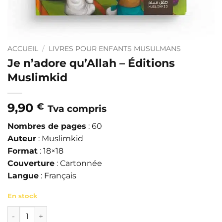
ACCUEIL
/
LIVRES POUR ENFANTS MUSULMANS
Je n’adore qu’Allah – Éditions
Muslimkid
9,90
€
Tva compris
Nombres de pages
: 60
Auteur
: Muslimkid
Format
: 18×18
Couverture
: Cartonnée
Langue
: Français
En stock
quantité de Je n'adore qu'Allah – Éditions Muslimkid